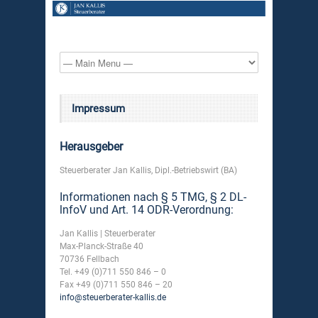
Impressum
Herausgeber
Steuerberater Jan Kallis, Dipl.-Betriebswirt (BA)
Informationen nach § 5 TMG, § 2 DL-
lnfoV und Art. 14 ODR-Verordnung:
Jan Kallis | Steuerberater
Max-Planck-Straße 40
70736 Fellbach
Tel. +49 (0)711 550 846 – 0
Fax +49 (0)711 550 846 – 20
info@steuerberater-kallis.de