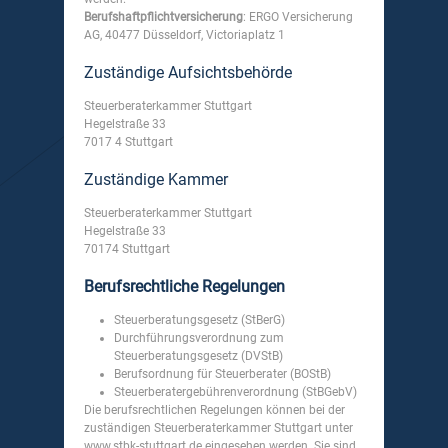
Berufshaftpflichtversicherung
: ERGO Versicherung
AG, 40477 Düsseldorf, Victoriaplatz 1
Zuständige Aufsichtsbehörde
Steuerberaterkammer Stuttgart
Hegelstraße 33
7017 4 Stuttgart
Zuständige Kammer
Steuerberaterkammer Stuttgart
Hegelstraße 33
70174 Stuttgart
Berufsrechtliche Regelungen
Steuerberatungsgesetz (StBerG)
Durchführungsverordnung zum
Steuerberatungsgesetz (DVStB)
Berufsordnung für Steuerberater (BOStB)
Steuerberatergebührenverordnung (StBGebV)
Die berufsrechtlichen Regelungen können bei der
zuständigen Steuerberaterkammer Stuttgart unter
www.stbk-stuttgart.de eingesehen werden. Sie sind