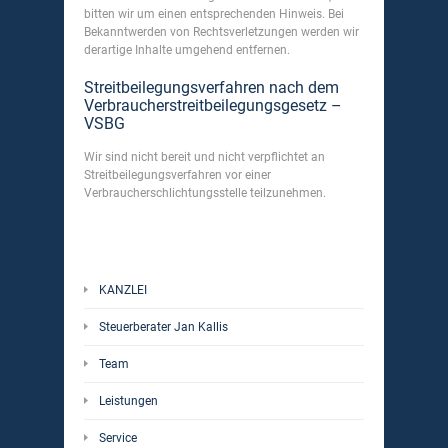
bitten wir um einen entsprechenden Hinweis. Bei
Bekanntwerden von Rechtsverletzungen werden wir
derartige Inhalte umgehend entfernen.
Streitbeilegungsverfahren nach dem
Verbraucherstreitbeilegungsgesetz –
VSBG
Wir sind nicht bereit und nicht verpflichtet an
Streitbeilegungsverfahren vor einer
Verbraucherschlichtungsstelle teilzunehmen.
KANZLEI
Steuerberater Jan Kallis
Team
Leistungen
Service