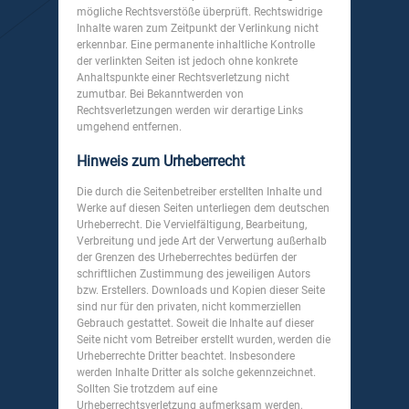
mögliche Rechtsverstöße überprüft. Rechtswidrige
Inhalte waren zum Zeitpunkt der Verlinkung nicht
erkennbar. Eine permanente inhaltliche Kontrolle
der verlinkten Seiten ist jedoch ohne konkrete
Anhaltspunkte einer Rechtsverletzung nicht
zumutbar. Bei Bekanntwerden von
Rechtsverletzungen werden wir derartige Links
umgehend entfernen.
Hinweis zum Urheberrecht
Die durch die Seitenbetreiber erstellten Inhalte und
Werke auf diesen Seiten unterliegen dem deutschen
Urheberrecht. Die Vervielfältigung, Bearbeitung,
Verbreitung und jede Art der Verwertung außerhalb
der Grenzen des Urheberrechtes bedürfen der
schriftlichen Zustimmung des jeweiligen Autors
bzw. Erstellers. Downloads und Kopien dieser Seite
sind nur für den privaten, nicht kommerziellen
Gebrauch gestattet. Soweit die Inhalte auf dieser
Seite nicht vom Betreiber erstellt wurden, werden die
Urheberrechte Dritter beachtet. Insbesondere
werden Inhalte Dritter als solche gekennzeichnet.
Sollten Sie trotzdem auf eine
Urheberrechtsverletzung aufmerksam werden,