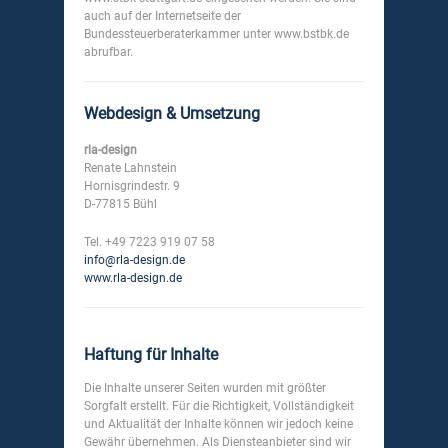
auch auf der Internetseite der
Bundessteuerberaterkammer unter www.bstbk.de
abrufbar.
Webdesign & Umsetzung
rla-design
Renate Lahnstein
Hornisgrindestr. 9
D-77815 Bühl
Tel. +49 7223 919 07 58
info@rla-design.de
www.rla-design.de
Haftung für Inhalte
Die Inhalte unserer Seiten wurden mit größter
Sorgfalt erstellt. Für die Richtigkeit, Vollständigkeit
und Aktualität der Inhalte können wir jedoch keine
Gewähr übernehmen. Als Diensteanbieter sind wir