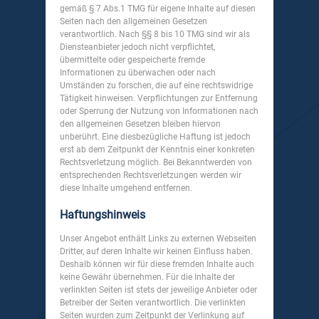
gemäß § 7 Abs.1 TMG für eigene Inhalte auf diesen
Seiten nach den allgemeinen Gesetzen
verantwortlich. Nach §§ 8 bis 10 TMG sind wir als
Diensteanbieter jedoch nicht verpflichtet,
übermittelte oder gespeicherte fremde
Informationen zu überwachen oder nach
Umständen zu forschen, die auf eine rechtswidrige
Tätigkeit hinweisen. Verpflichtungen zur Entfernung
oder Sperrung der Nutzung von Informationen nach
den allgemeinen Gesetzen bleiben hiervon
unberührt. Eine diesbezügliche Haftung ist jedoch
erst ab dem Zeitpunkt der Kenntnis einer konkreten
Rechtsverletzung möglich. Bei Bekanntwerden von
entsprechenden Rechtsverletzungen werden wir
diese Inhalte umgehend entfernen.
Haftungshinweis
Unser Angebot enthält Links zu externen Webseiten
Dritter, auf deren Inhalte wir keinen Einfluss haben.
Deshalb können wir für diese fremden Inhalte auch
keine Gewähr übernehmen. Für die Inhalte der
verlinkten Seiten ist stets der jeweilige Anbieter oder
Betreiber der Seiten verantwortlich. Die verlinkten
Seiten wurden zum Zeitpunkt der Verlinkung auf