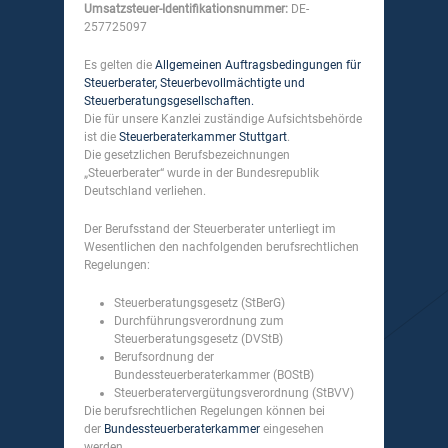
Umsatzsteuer-Identifikationsnummer:
DE-
257725097
Es gelten die
Allgemeinen Auftragsbedingungen für
Steuerberater, Steuerbevollmächtigte und
Steuerberatungsgesellschaften.
Die für unsere Kanzlei zuständige Aufsichtsbehörde
ist die
Steuerberaterkammer Stuttgart
.
Die gesetzlichen Berufsbezeichnungen
„Steuerberater“ wurde in der Bundesrepublik
Deutschland verliehen.
Der Berufsstand der Steuerberater unterliegt im
Wesentlichen den nachfolgenden berufsrechtlichen
Regelungen:
Steuerberatungsgesetz (StBerG)
Durchführungsverordnung zum
Steuerberatungsgesetz (DVStB)
Berufsordnung der
Bundessteuerberaterkammer (BOStB)
Steuerberatervergütungsverordnung (StBVV)
Die berufsrechtlichen Regelungen können bei
der
Bundessteuerberaterkammer
eingesehen
werden.